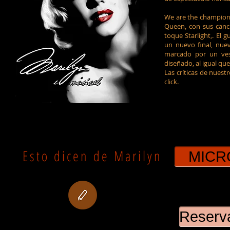
We are the champions 
Queen, con sus canci
toque Starlight,. El
un nuevo final, nue
marcado por un vest
diseñado, al igual qu
Las críticas de nuest
click.
Esto dicen de Marilyn
MICR
Reserva