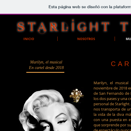
Esta página web se diseñó con la platafor
STARLIGHT 
INICIO
NOSOTROS
MU
Marilyn, el musical
CAR
En cartel desde 2018
Marilyn, el musical
noviembre de 2018 en
de San Fernando de H
los dos pases y una c
personal de Starlight
nos transporta de u
la vida de la diva m
con una puesta en e
que sorprende por su
de espectáculo nunca 